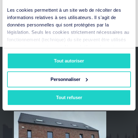
Lire plus
Les cookies permettent à un site web de récolter des
informations relatives à ses utilisateurs. Il s'agit de
données personnelles qui sont protégées par la
Comments are closed.
législation. Seuls les cookies strictement nécessaires au
fonctionnement (technique) du site peuvent être utilisés
sans votre consentement. Nous n'utilisons les autres
types de cookies qu'avec votre accord. Vous pouvez à
Tout autoriser
tout moment révoquer votre consentement ou en modifier
la portée.
Personnaliser
Tout refuser