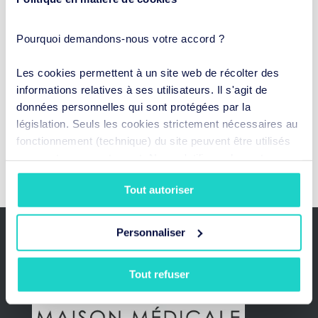
Pourquoi demandons-nous votre accord ?
Tétine, pouce et doudou… Quels impacts sur le
Les cookies permettent à un site web de récolter des
développement de votre enfant ?
informations relatives à ses utilisateurs. Il s'agit de
données personnelles qui sont protégées par la
Lire plus
législation. Seuls les cookies strictement nécessaires au
fonctionnement (technique) du site peuvent être utilisés
sans votre consentement. Nous n'utilisons les autres
Comments are closed.
types de cookies qu'avec votre accord. Vous pouvez à
Tout autoriser
tout moment révoquer votre consentement ou en modifier
la portée.
Personnaliser
Tout refuser