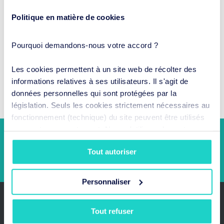
Politique en matière de cookies
Pourquoi demandons-nous votre accord ?
Les cookies permettent à un site web de récolter des
informations relatives à ses utilisateurs. Il s'agit de
données personnelles qui sont protégées par la
législation. Seuls les cookies strictement nécessaires au
fonctionnement (technique) du site peuvent être utilisés
sans votre consentement. Nous n'utilisons les autres
types de cookies qu'avec votre accord. Vous pouvez à
Tout autoriser
tout moment révoquer votre consentement ou en modifier
Prendre un rendez-vous en ligne !
la portée.
Personnaliser
Tout refuser